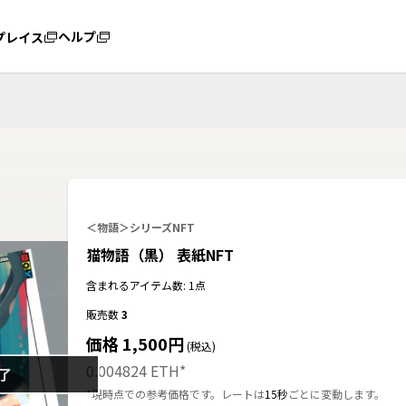
ヘルプ
プレイス
＜物語＞シリーズNFT
猫物語（黒） 表紙NFT
含まれるアイテム数: 1点
販売数
3
価格 1,500円
(税込)
0.004824 ETH
*
了
*現時点での参考価格です。レートは
15秒
ごとに変動します。