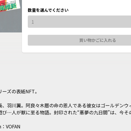
数量を選んでください
1
買い物かごに入れる
の表紙NFT。

長、羽川翼。阿良々木暦の命の恩人である彼女はゴールデンウ
び…人が獣に至る物語。封印された“悪夢の九日間”は、今その姿
VOFAN
